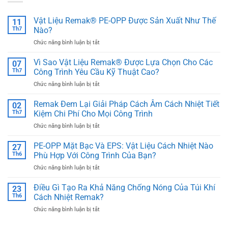
Vật Liệu Remak® PE-OPP Được Sản Xuất Như Thế
11
Th7
Nào?
ở
Chức năng bình luận bị tắt
Vật
Liệu
Vì Sao Vật Liệu Remak® Được Lựa Chọn Cho Các
07
Remak®
Th7
Công Trình Yêu Cầu Kỹ Thuật Cao?
PE-
ở
Chức năng bình luận bị tắt
OPP
Vì
Được
Sao
Remak Đem Lại Giải Pháp Cách Âm Cách Nhiệt Tiết
Sản
02
Vật
Xuất
Th7
Kiệm Chi Phí Cho Mọi Công Trình
Liệu
Như
ở
Chức năng bình luận bị tắt
Remak®
Thế
Remak
Được
Nào?
Đem
PE-OPP Mặt Bạc Và EPS: Vật Liệu Cách Nhiệt Nào
Lựa
27
Lại
Chọn
Th6
Phù Hợp Với Công Trình Của Bạn?
Giải
Cho
ở
Chức năng bình luận bị tắt
Pháp
Các
PE-
Cách
Công
OPP
Điều Gì Tạo Ra Khả Năng Chống Nóng Của Túi Khí
Âm
23
Trình
Mặt
Cách
Th6
Cách Nhiệt Remak?
Yêu
Bạc
Nhiệt
Cầu
ở
Chức năng bình luận bị tắt
Và
Tiết
Kỹ
Điều
EPS:
Kiệm
Thuật
Gì
Vật