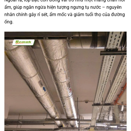
ẩm, giúp ngăn ngừa hiện tượng ngưng tụ nước – nguyên
nhân chính gây rỉ sét, ẩm mốc và giảm tuổi thọ của đường
ống.