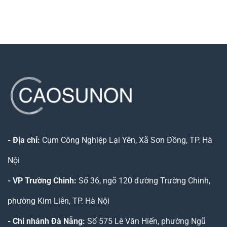
Chi
Cao?
Tạo
Liệu
Phí
Ra
Cách
Cho
Khả
Nhiệt
Mọi
Năng
Nào
Công
Chống
Phù
Trình
Nóng
Hợp
Của
Với
Túi
Công
Khí
Trình
Cách
Của
Nhiệt
Bạn?
Remak?
- Địa chỉ:
Cụm Công Nghiệp Lại Yên, Xã Sơn Đồng, TP. Hà
Nội
- VP Trường Chinh:
Số 36, ngõ 120 đường Trường Chinh,
phường Kim Liên, TP. Hà Nội
- Chi nhánh Đà Nẵng:
Số 575 Lê Văn Hiến, phường Ngũ