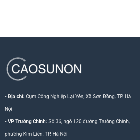
650,000₫
từ
đến
200,000₫
1,200,000₫
đến
300,000₫
- Địa chỉ:
Cụm Công Nghiệp Lại Yên, Xã Sơn Đồng, TP. Hà
Nội
- VP Trường Chinh:
Số 36, ngõ 120 đường Trường Chinh,
phường Kim Liên, TP. Hà Nội