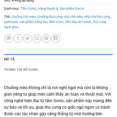
SKU:
Không áp dụng
Danh mục:
Tấm Sonic
,
Hàng thanh lý
,
Sản phẩm Decor
Thẻ:
chuồng chó mèo
,
chuồng thú cưng
,
nhà chó mèo
,
nhà cho thú cưng
,
pethouse
,
sản phẩm sáng tạo
,
tấm sonic
,
tấm tiêu âm sonic
,
thú cưng
hạnh phúc
MÔ TẢ
THÔNG TIN BỔ SUNG
Chuồng mèo không chỉ là nơi nghỉ ngơi mà còn là không
gian riêng tư giúp mèo cảm thấy an toàn và thoải mái. Với
công nghệ hiện đại từ tấm Sonic, sản phẩm này mang đến
sự bảo vệ tối ưu, giúp thú cưng có giấc ngủ ngon và tránh
được các tác nhân gây căng thẳng từ môi trường bên