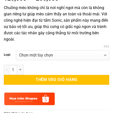
giá:
Chuồng mèo không chỉ là nơi nghỉ ngơi mà còn là không
từ
gian riêng tư giúp mèo cảm thấy an toàn và thoải mái. Với
120,000₫
công nghệ hiện đại từ tấm Sonic, sản phẩm này mang đến
đến
sự bảo vệ tối ưu, giúp thú cưng có giấc ngủ ngon và tránh
200,000₫
được các tác nhân gây căng thẳng từ môi trường bên
ngoài.
XÓA
Loại:
Chuồng mèo thiết kế bằng tấm Sonic – Giải pháp hoàn hảo cho không
THÊM VÀO GIỎ HÀNG