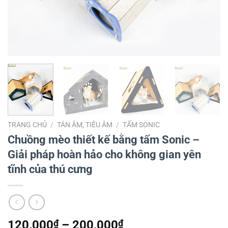
TRANG CHỦ
/
TÁN ÂM, TIÊU ÂM
/
TẤM SONIC
Chuồng mèo thiết kế bằng tấm Sonic –
Giải pháp hoàn hảo cho không gian yên
tĩnh của thú cưng
Khoảng
120,000
₫
–
200,000
₫