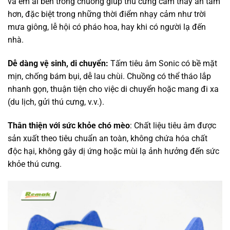
và êm ái bên trong chuồng giúp thú cưng cảm thấy an tâm
hơn, đặc biệt trong những thời điểm nhạy cảm như trời
mưa giông, lễ hội có pháo hoa, hay khi có người lạ đến
nhà.
Dễ dàng vệ sinh, di chuyển:
Tấm tiêu âm Sonic có bề mặt
mịn, chống bám bụi, dễ lau chùi. Chuồng có thể tháo lắp
nhanh gọn, thuận tiện cho việc di chuyển hoặc mang đi xa
(du lịch, gửi thú cưng, v.v.).
Thân thiện với sức khỏe chó mèo
: Chất liệu tiêu âm được
sản xuất theo tiêu chuẩn an toàn, không chứa hóa chất
độc hại, không gây dị ứng hoặc mùi lạ ảnh hưởng đến sức
khỏe thú cưng.