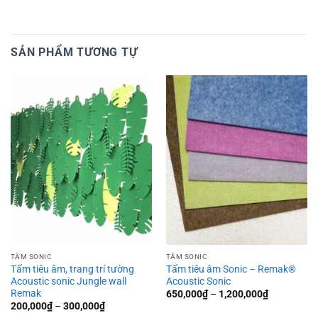
SẢN PHẨM TƯƠNG TỰ
TẤM SONIC
TẤM SONIC
Tấm tiêu âm, trang trí tường
Tấm tiêu âm Sonic – Remak®
Acoustic sonic Jungle wall
Acoustic Sonic
Remak
Khoảng
650,000
₫
–
1,200,000
₫
giá:
Khoảng
200,000
₫
–
300,000
₫
từ
giá: