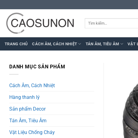
Bỏ
qua
nội
Tìm
dung
kiếm:
TRANG CHỦ
CÁCH ÂM, CÁCH NHIỆT
TÁN ÂM, TIÊU ÂM
VẬT 
DANH MỤC SẢN PHẨM
Cách Âm, Cách Nhiệt
Hàng thanh lý
Sản phẩm Decor
Tán Âm, Tiêu Âm
Vật Liệu Chống Cháy