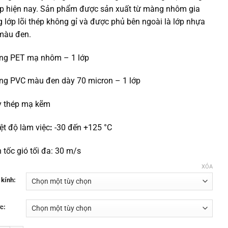
đến
p hiện nay. Sản phẩm được sản xuất từ màng nhôm gia
324,000₫
 lớp lõi thép không gỉ và được phủ bên ngoài là lớp nhựa
màu đen.
ng PET mạ nhôm – 1 lớp
g PVC màu đen dày 70 micron – 1 lớp
y thép mạ kẽm
ệt độ làm việc
:
-30 đến +125 °C
 tốc gió tối đa: 30 m/s
XÓA
kính:
c: