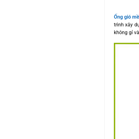
Ống gió mề
trình xây 
không gỉ v