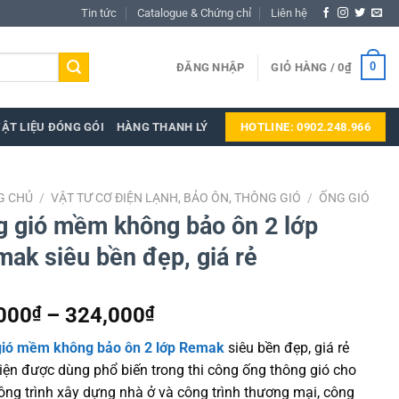
Tin tức
Catalogue & Chứng chỉ
Liên hệ
0
ĐĂNG NHẬP
GIỎ HÀNG /
0
₫
ẬT LIỆU ĐÓNG GÓI
HÀNG THANH LÝ
HOTLINE: 0902.248.966
G CHỦ
/
VẬT TƯ CƠ ĐIỆN LẠNH, BẢO ÔN, THÔNG GIÓ
/
ỐNG GIÓ
 gió mềm không bảo ôn 2 lớp
ak siêu bền đẹp, giá rẻ
Khoảng
000
₫
–
324,000
₫
giá:
gió mềm không bảo ôn 2 lớp Remak
siêu bền đẹp, giá rẻ
từ
iện được dùng phổ biến trong thi công ống thông gió cho
76,000₫
ông trình xây dựng nhà ở và công trình thương mại, công