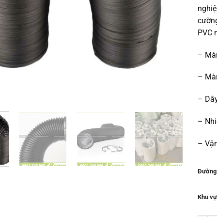
nghiệ
cường
PVC 
– Mà
– Màn
– Dâ
– Nhi
– Vận
Đường 
Khu vự