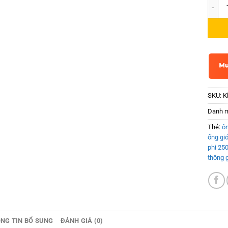
Ống gi
SKU:
K
Danh 
Thẻ:
ô
ống gi
phi 25
thông g
NG TIN BỔ SUNG
ĐÁNH GIÁ (0)