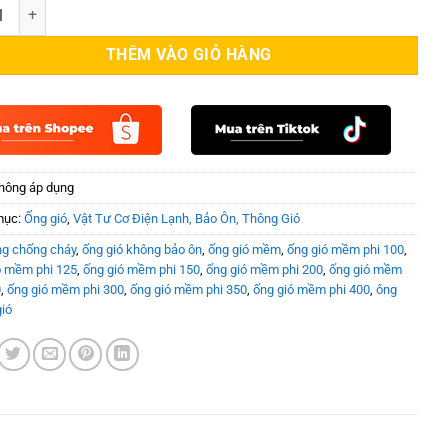
ó mềm không bảo ôn 2 lớp Remak siêu bền đẹp, giá rẻ số lượng
THÊM VÀO GIỎ HÀNG
hông áp dụng
mục:
Ống gió
,
Vật Tư Cơ Điện Lạnh, Bảo Ôn, Thông Gió
ng chống cháy
,
ống gió không bảo ôn
,
ống gió mềm
,
ống gió mềm phi 100
,
ó mềm phi 125
,
ống gió mềm phi 150
,
ống gió mềm phi 200
,
ống gió mềm
0
,
ống gió mềm phi 300
,
ống gió mềm phi 350
,
ống gió mềm phi 400
,
ông
ió