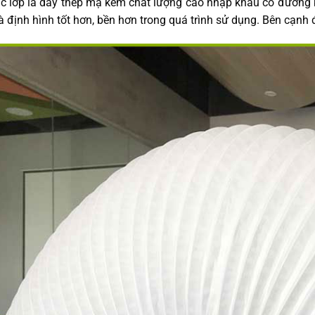
c lớp là dây thép mạ kẽm chất lượng cao nhập khẩu có đường kí
 định hình tốt hơn, bền hơn trong quá trình sử dụng. Bên cạnh