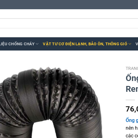
LIỆU CHỐNG CHÁY
VẬT TƯ CƠ ĐIỆN LẠNH, BẢO ÔN, THÔNG GIÓ
V
TRAN
Ống
Rem
76,
Ống 
nên h
các c