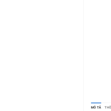
MÔ TẢ
THÔ