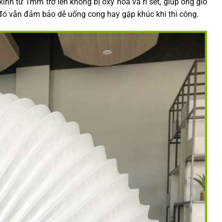
nh từ 1mm trở lên không bị oxy hóa và rỉ sét, giúp ống gió
 đó vẫn đảm bảo dễ uống cong hay gập khúc khi thi công.