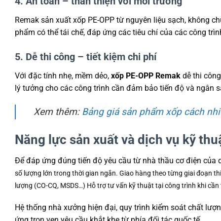
4. An toàn – thân thiện với môi trường
Remak sản xuất xốp PE-OPP từ nguyên liệu sạch, không chứa
phẩm có thể tái chế, đáp ứng các tiêu chí của các công trìn
5. Dễ thi công – tiết kiệm chi phí
Với đặc tính nhẹ, mềm dẻo,
xốp PE-OPP Remak
dễ thi công
lý tưởng cho các công trình cần đảm bảo tiến độ và ngân s
Xem thêm:
Bảng giá sản phẩm xốp cách nh
Năng lực sản xuất và dịch vụ kỹ th
Để đáp ứng đúng tiến độ yêu cầu từ nhà thầu cơ điện của
số lượng lớn trong thời gian ngắn.
Giao hàng theo từng giai đoạn th
lượng (CO-CQ, MSDS…)
Hỗ trợ tư vấn kỹ thuật tại công trình khi cần 
Hệ thống nhà xưởng hiện đại, quy trình kiểm soát chất lư
ứng trọn vẹn yêu cầu khắt khe từ phía đối tác quốc tế.