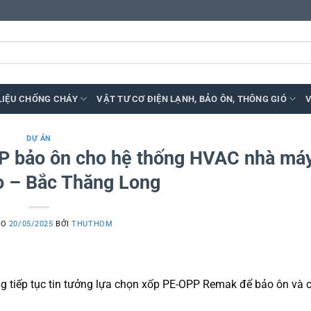
LIỆU CHỐNG CHÁY
VẬT TƯ CƠ ĐIỆN LẠNH, BẢO ÔN, THÔNG GIÓ
V
DỰ ÁN
P bảo ôn cho hệ thống HVAC nhà má
 – Bắc Thăng Long
ÀO
20/05/2025
BỞI
THUTHOM
tiếp tục tin tưởng lựa chọn xốp PE-OPP Remak để bảo ôn và c