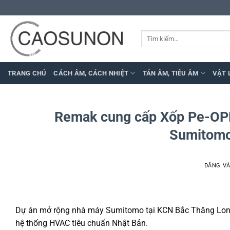
Bỏ
qua
nội
Tìm
dung
kiếm:
TRANG CHỦ
CÁCH ÂM, CÁCH NHIỆT
TÁN ÂM, TIÊU ÂM
VẬT 
Remak cung cấp Xốp Pe-OP
Sumitomo
ĐĂNG V
Dự án mở rộng nhà máy Sumitomo tại KCN Bắc Thăng Long 
hệ thống HVAC tiêu chuẩn Nhật Bản.