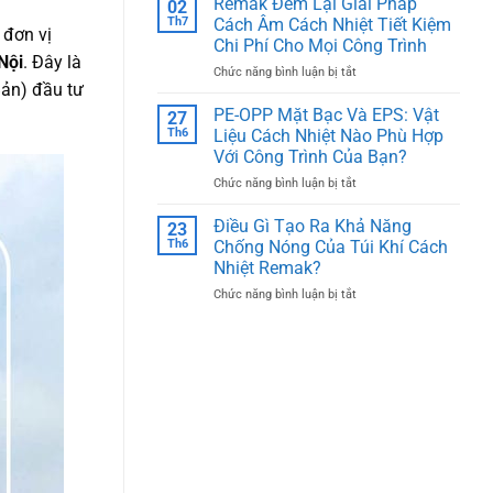
Remak Đem Lại Giải Pháp
02
Vật
Như
Th7
Cách Âm Cách Nhiệt Tiết Kiệm
 đơn vị
Liệu
Thế
Chi Phí Cho Mọi Công Trình
Remak®
Nào?
Nội
. Đây là
ở
Chức năng bình luận bị tắt
Được
Bản) đầu tư
Remak
Lựa
Đem
Chọn
PE-OPP Mặt Bạc Và EPS: Vật
27
Lại
Cho
Th6
Liệu Cách Nhiệt Nào Phù Hợp
Giải
Các
Với Công Trình Của Bạn?
Pháp
Công
ở
Chức năng bình luận bị tắt
Cách
Trình
PE-
Âm
Yêu
OPP
Cách
Cầu
Điều Gì Tạo Ra Khả Năng
23
Mặt
Nhiệt
Kỹ
Th6
Chống Nóng Của Túi Khí Cách
Bạc
Tiết
Thuật
Nhiệt Remak?
Và
Kiệm
Cao?
ở
Chức năng bình luận bị tắt
EPS:
Chi
Điều
Vật
Phí
Gì
Liệu
Cho
Tạo
Cách
Mọi
Ra
Nhiệt
Công
Khả
Nào
Trình
Năng
Phù
Chống
Hợp
Nóng
Với
Của
Công
Túi
Trình