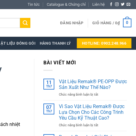
Tin tức
Catalogue & Chứng chỉ
Liên hệ
0
ĐĂNG NHẬP
GIỎ HÀNG /
0
₫
ẬT LIỆU ĐÓNG GÓI
HÀNG THANH LÝ
HOTLINE: 0902.248.966
BÀI VIẾT MỚI
y
Vật Liệu Remak® PE-OPP Được
11
Th7
Sản Xuất Như Thế Nào?
ở
Chức năng bình luận bị tắt
Vật
Liệu
Vì Sao Vật Liệu Remak® Được
07
Remak®
Th7
Lựa Chọn Cho Các Công Trình
PE-
Yêu Cầu Kỹ Thuật Cao?
OPP
ách nhiệt
ở
Chức năng bình luận bị tắt
Được
Vì
Sản
Sao
Xuất