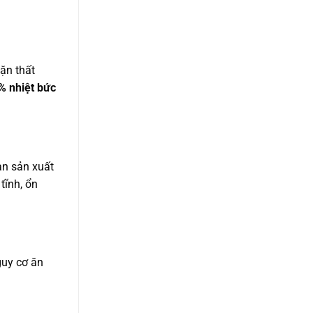
hặn thất
% nhiệt bức
an sản xuất
tĩnh, ổn
guy cơ ăn