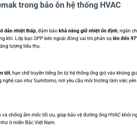
emak trong bảo ôn hệ thống HVAC
số dẫn nhiệt thấp
, đảm bảo
khả năng giữ nhiệt ổn định
, ngăn c
ông khí. Lớp bạc OPP bên ngoài đóng vai trò phản xạ
lên đến 97
ăng lượng tiêu thụ.
m tốt
, hạn chế truyền tiếng ồn từ hệ thống ống gió vào không gi
g nghệ cao như Sumitomo, nơi yêu cầu môi trường làm việc yên 
m và chống ẩm mốc tối ưu, giúp bảo vệ đường ống HVAC khỏi n
 như ở miền Bắc Việt Nam.