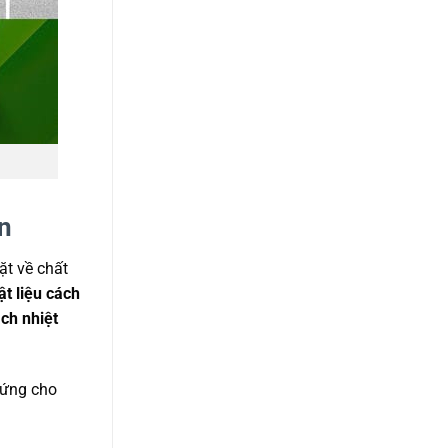
n
ặt về chất
ật liệu cách
ch nhiệt
hứng cho